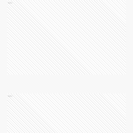
Ads
Ads