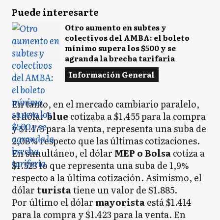
Puede interesarte
Otro aumento en subtes y
colectivos del AMBA: el boleto
mínimo supera los $500 y se
agranda la brecha tarifaria
Información General
En tanto, en el mercado cambiario paralelo,
el dólar
blue
cotizaba a $1.455 para la compra
y $1.475 para la venta, representa una suba de
2,08% respecto que las últimas cotizaciones.
En simultáneo, el dólar
MEP o Bolsa
cotiza a
$1.523 lo que representa una suba de 1,9%
respecto a la última cotización. Asimismo, el
dólar
turista
tiene un valor de $1.885.
Por último el dólar
mayorista
está $1.414
para la compra y $1.423 para la venta. En