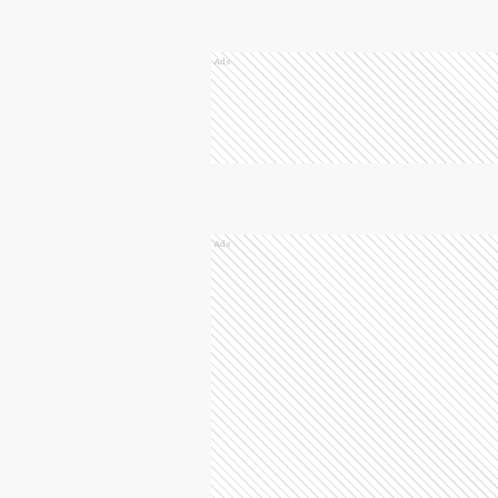
Ads
Ads