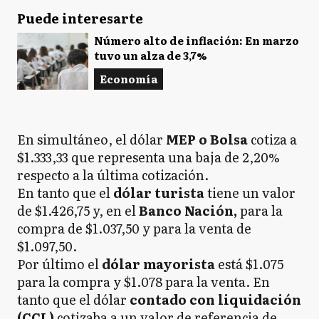
Puede interesarte
Número alto de inflación: En marzo
tuvo un alza de 3,7%
Economía
En simultáneo, el dólar
MEP o Bolsa
cotiza a
$1.333,33 que representa una baja de 2,20%
respecto a la última cotización.
En tanto que el
dólar turista
tiene un valor
de
$1.426,75 y, en el
Banco Nación,
para la
compra de $1.037,50 y para la venta de
$1.097,50.
Por último el
dólar mayorista
está
$1.075
para la compra y $1.078 para la venta. En
tanto que el dólar
contado con liquidación
(CCL)
cotizaba a un valor de referencia de