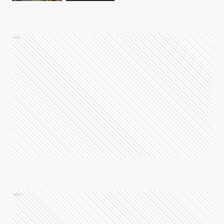
Ads
Ads