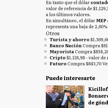
En tanto que el dólar
contado
valor de referencia de $1.129
a los últimos valores.
En simultáneo, el dólar
MEP 
representa una baja de 2,60% 
Otros
Turista y ahorro
$1.369,6
Banco Nación
Compra $816
Mayorista
Compra $834,20
Cripto
$1.118,98 - valor de
Futuro
Compra $843,70 Ve
Puede interesarte
Kicillo
Bonaere
de gónd