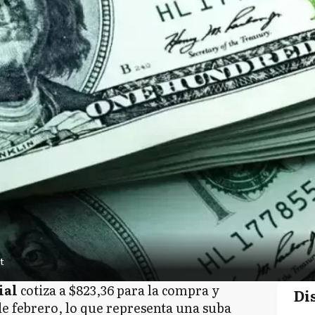
t
ial
cotiza a $823,36 para la compra y
Di
 de febrero, lo que representa una suba