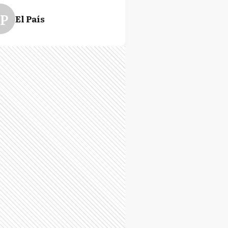
P
El País