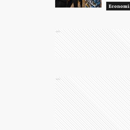
Economí
Ads
Ads