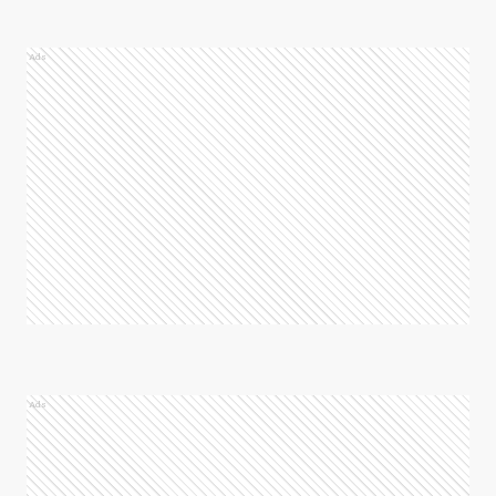
Ads
Ads