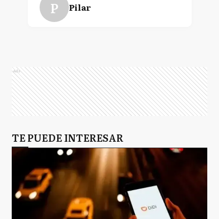
P
Pilar
SA
San Antonio de Areco
Ads
BA
Buenos Aires
TE PUEDE INTERESAR