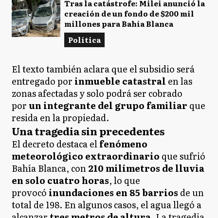
Tras la catástrofe: Milei anunció la
creación de un fondo de $200 mil
millones para Bahía Blanca
Política
El texto también aclara que el subsidio será
entregado por
inmueble catastral
en las
zonas afectadas y solo podrá ser cobrado
por
un integrante del grupo familiar
que
resida en la propiedad.
Una tragedia sin precedentes
El decreto destaca el
fenómeno
meteorológico extraordinario
que sufrió
Bahía Blanca, con
210 milímetros de lluvia
en solo cuatro horas
, lo que
provocó
inundaciones en 85 barrios
de un
total de 198. En algunos casos, el agua llegó a
alcanzar
tres metros de altura
. La tragedia