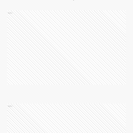
Ads
Ads