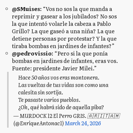
@SMuises:
“Vos no sos la que manda a
reprimir y gasear a los jubilados? No sos
la que intentó volarle la cabeza a Pablo
Grillo? La que gaseó a una niña? La que
detiene personas por protestar? Y la que
tiraba bombas en jardines de infantes?”
@pedrovissio:
“Pero si la que ponía
bombas en jardines de infantes, eras vos.
Fuente: presidente Javier Milei.”
Hace 50 años vos eras montonera.
Las vueltas de tus vidas son como una
calesita sin sortija.
Te pasaste varios pueblos.
¿Oh, qué habrá sido de aquella piba?
— MURDOCK 12 El Perro GRIS. 🇦🇷🇮🇹🇦🇲
(@EnriqueAntonac1)
March 24, 2026