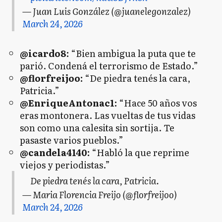
— Juan Luis González (@juanelegonzalez)
March 24, 2026
@icardo8:
“Bien ambigua la puta que te
parió. Condená el terrorismo de Estado.”
@florfreijoo:
“De piedra tenés la cara,
Patricia.”
@EnriqueAntonac1:
“Hace 50 años vos
eras montonera. Las vueltas de tus vidas
son como una calesita sin sortija. Te
pasaste varios pueblos.”
@candela4140:
“Habló la que reprime
viejos y periodistas.”
De piedra tenés la cara, Patricia.
— Maria Florencia Freijo (@florfreijoo)
March 24, 2026