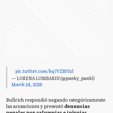
pic.twitter.com/hq7YZBFSzl
— LORENA LOMBARDI (@punky_punki)
March 24, 2026
Bullrich respondió negando categóricamente
las acusaciones y presentó
denuncias
penales por calumnias e injurias
,