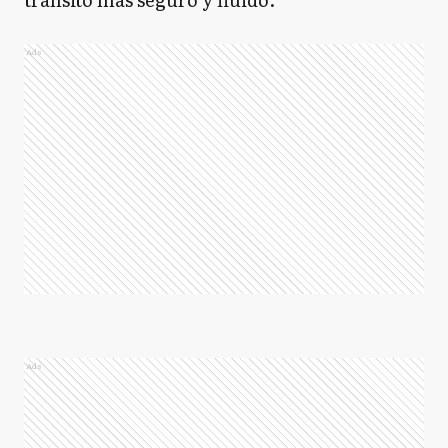
Ads
Ads