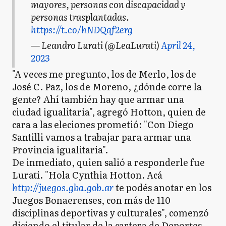
mayores, personas con discapacidad y
personas trasplantadas.
https://t.co/hNDQqf2erg
— Leandro Lurati (@LeaLurati)
April 24,
2023
"A veces me pregunto, los de Merlo, los de
José C. Paz, los de Moreno, ¿dónde corre la
gente? Ahí también hay que armar una
ciudad igualitaria", agregó Hotton, quien de
cara a las eleciones prometió: "Con Diego
Santilli vamos a trabajar para armar una
Provincia igualitaria".
De inmediato, quien salió a responderle fue
Lurati. "Hola Cynthia Hotton. Acá
http://juegos.gba.gob.ar
te podés anotar en los
Juegos Bonaerenses, con más de 110
disciplinas deportivas y culturales", comenzó
diciendo el titular de la cartera de Deportes