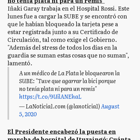
no tenía plata ni para un remis"
Iñaki Garay trabaja en el Hospital Rossi. Este
lunes fue a cargar la SUBE y se encontró con
que le habían bloqueado la tarjeta pese a
estar registrada junto a su Certificado de
Circulación, tal como exige el Gobierno.
"Además del stress de todos los días en la
guardia se suman estas cosas que no suman",
lamentó.
A un médico de La Plata le bloquearon la
SUBE: "Tuve que agarrar la bici porque
no tenía plata ni para un remis"
https://t.co/9UilANEhaL
— LaNoticia1.com (@lanoticia1)
August
5, 2020
El Presidente encabezó la puesta en
marcha de hospital de Ituzaingó: Cuánta