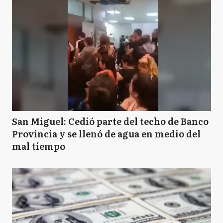
LM
La Matanza
LP
La Plata
L
Lanús
San Miguel: Cedió parte del techo de Banco
Provincia y se llenó de agua en medio del
mal tiempo
LD
Lomas de Zamora
M
Mercedes