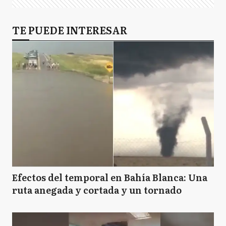
GP
TE PUEDE INTERESAR
General Pueyrredón
GR
General Rodríguez
GS
General San Martín
I
Ituzaingó
Efectos del temporal en Bahía Blanca: Una
ruta anegada y cortada y un tornado
JC
José C. Paz