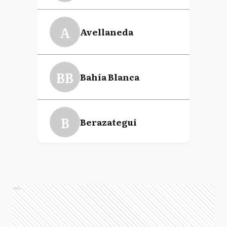
A
Avellaneda
BB
Bahía Blanca
B
Berazategui
B
Berisso
Ads
EE
Esteban Echeverría