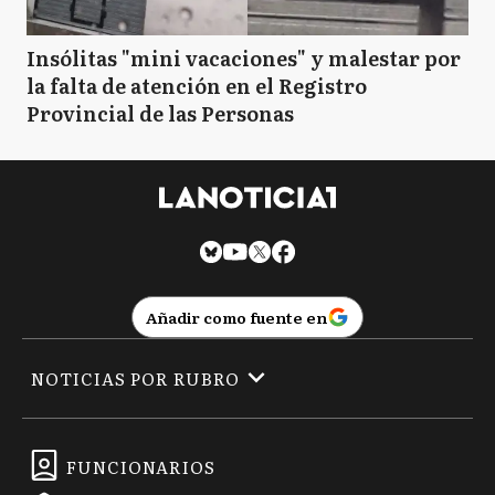
SN
San Nicolás
Insólitas "mini vacaciones" y malestar por
la falta de atención en el Registro
Provincial de las Personas
T
Tigre
VL
Vicente López
Añadir como fuente en
VG
Villa Gesell
NOTICIAS POR RUBRO
FUNCIONARIOS