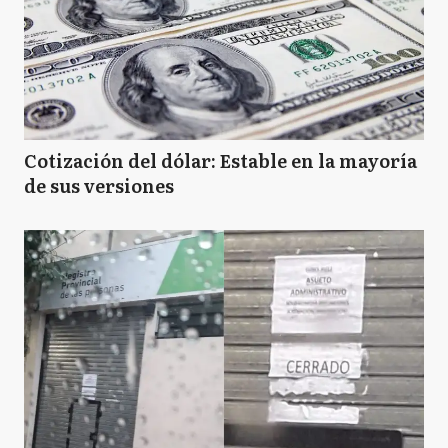
M
Merlo
N
Necochea
Cotización del dólar: Estable en la mayoría
de sus versiones
O
Olavarría
P
Pergamino
Q
Quilmes