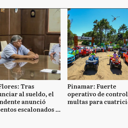
Flores: Tras
Pinamar: Fuerte
nciar al sueldo, el
operativo de control
endente anunció
multas para cuatrici
entos escalonados y
 de bono sin fecha