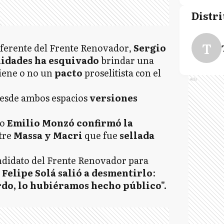
Distri
T
eferente del Frente Renovador,
Sergio
idades ha esquivado
brindar una
iene o no un
pacto
proselitista con el
Ads
 desde ambos espacios
versiones
mo
Emilio Monzó confirmó la
tre
Massa y Macri
que fue
sellada
ndidato del Frente Renovador para
,
Felipe Solá salió a desmentirlo
:
rdo, lo hubiéramos hecho público".