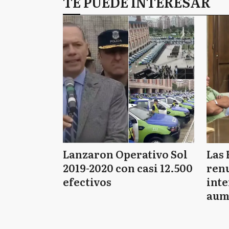
TE PUEDE INTERESAR
Lanzaron Operativo Sol
Las 
2019-2020 con casi 12.500
renu
efectivos
int
aum
pago