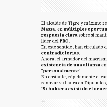
El alcalde de Tigre y máximo r
Massa
, en
múltiples oportun
respuesta clara
sobre si mant
líder del
PRO
.
En este sentido, han circulado
contradictorias.
Ahora, el armador del macris
existencia de una alianza
en
"personalmente".
No obstante, rápidamente el ca
renovar su banca en Diputados
"
Si hubiera existido el acue
Ads