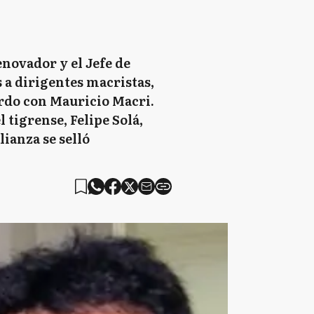
enovador y el Jefe de
s a dirigentes macristas,
erdo con Mauricio Macri.
 tigrense, Felipe Solá,
lianza se selló