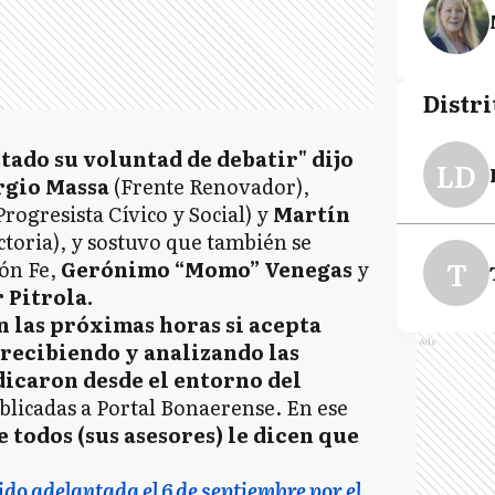
Distri
tado su voluntad de debatir" dijo
LD
rgio Massa
(Frente Renovador),
Progresista Cívico y Social) y
Martín
ctoria), y sostuvo que también se
T
ón Fe,
Gerónimo “Momo” Venegas
y
 Pitrola.
n las próximas horas si acepta
Ads
 recibiendo y analizando las
icaron desde el entorno del
blicadas a Portal Bonaerense. En ese
 todos (sus asesores) le dicen que
ido adelantada el 6 de septiembre por el