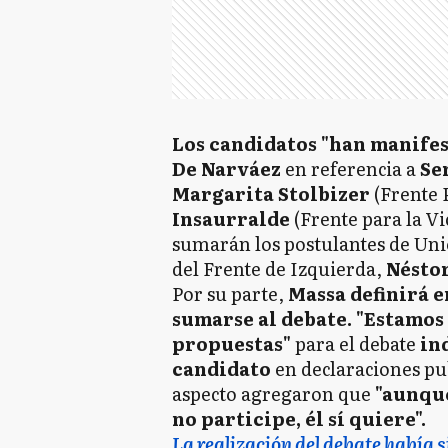
Los candidatos "han manifes
De Narváez
en referencia a
Se
Margarita Stolbizer
(Frente 
Insaurralde
(Frente para la Vi
sumarán los postulantes de Uni
del Frente de Izquierda,
Néstor
Por su parte,
Massa definirá e
sumarse al debate. "Estamos
propuestas"
para el debate
ind
candidato
en declaraciones pu
aspecto agregaron que
"aunque
no participe, él sí quiere".
La realización del debate había s