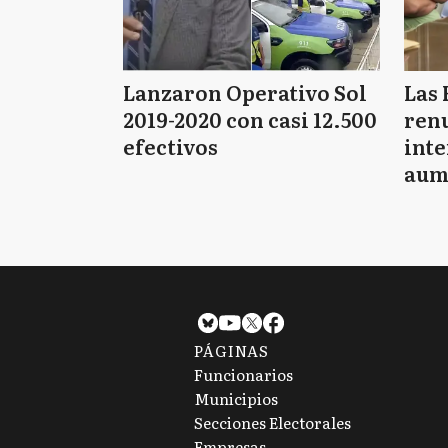
Lanzaron Operativo Sol
Las 
2019-2020 con casi 12.500
renu
efectivos
int
aum
pago
PÁGINAS
Funcionarios
Municipios
Secciones Electorales
Empresas