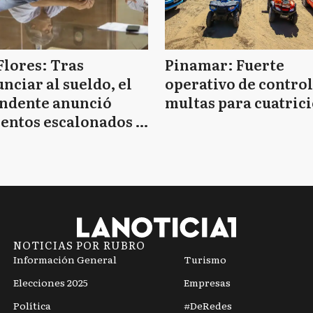
Flores: Tras
Pinamar: Fuerte
nciar al sueldo, el
operativo de control
endente anunció
multas para cuatrici
entos escalonados y
 de bono sin fecha
NOTICIAS POR RUBRO
Información General
Turismo
Elecciones 2025
Empresas
Política
#DeRedes