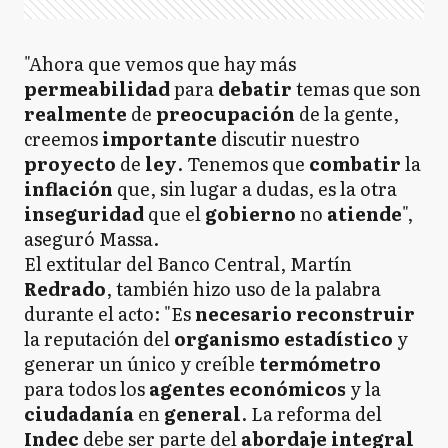
"Ahora que vemos que hay más
permeabilidad
para
debatir
temas que son
realmente
de
preocupación
de la gente,
creemos
importante
discutir nuestro
proyecto
de
ley
. Tenemos que
combatir
la
inflación
que, sin lugar a dudas, es la otra
inseguridad
que el
gobierno
no
atiende
",
aseguró Massa.
El extitular del Banco Central, Martín
Redrado
, también hizo uso de la palabra
durante el acto: "Es
necesario
reconstruir
la reputación del
organismo estadístico
y
generar un único y creíble
termómetro
para todos los
agentes económicos
y la
ciudadanía
en
general
. La reforma del
Indec
debe ser parte del
abordaje integral