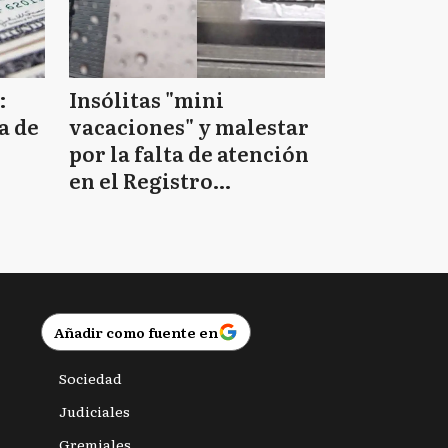
:
Insólitas "mini
a de
vacaciones" y malestar
por la falta de atención
en el Registro
Provincial de las
Personas
Añadir como fuente en
Sociedad
Judiciales
Gremiales