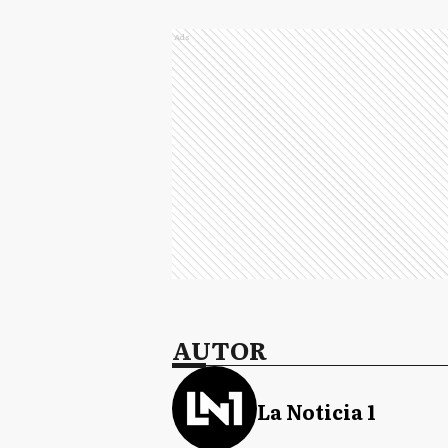
Ads
AUTOR
La Noticia 1