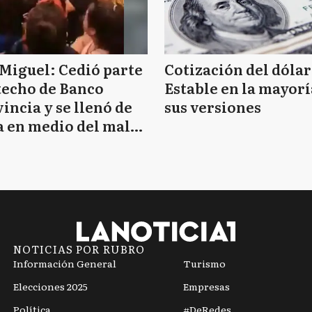
Miguel: Cedió parte
Cotización del dólar
techo de Banco
Estable en la mayorí
incia y se llenó de
sus versiones
 en medio del mal
mpo
NOTICIAS POR RUBRO
Información General
Turismo
Elecciones 2025
Empresas
Política
#DeRedes