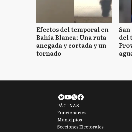
Efectos del temporal en
San 
Bahía Blanca: Una ruta
del 
anegada y cortada y un
Prov
tornado
agua
tie
PÁGINAS
Funcionarios
Municipios
Secciones Electorales