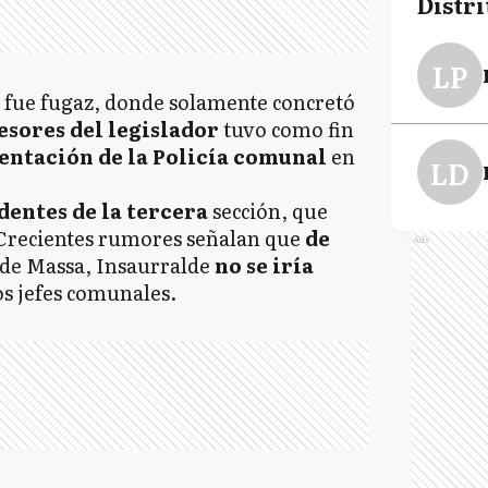
Distri
LP
al fue fugaz, donde solamente concretó
esores del legislador
tuvo como fin
entación de la Policía comunal
en
LD
entes de la tercera
sección, que
 Crecientes rumores señalan que
de
Ads
 de Massa, Insaurralde
no se iría
s jefes comunales.