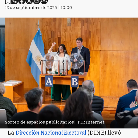
13 de septiembre de 2025 | 10:00
Sorteo de espacios publicitarios
|
PH: Internet
La
Dirección Nacional Electoral
(DINE) llevó