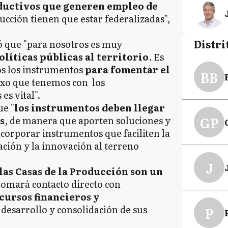
ductivos que generen empleo de
ucción tienen que estar federalizadas",
Distri
ó que "para nosotros es muy
olíticas públicas al territorio
. Es
os los instrumentos
para fomentar el
BB
exo que tenemos con los
es vital".
ue "
los instrumentos deben llegar
GP
s
, de manera que aporten soluciones y
corporar instrumentos que faciliten la
gación y la innovación al terreno
J
las Casas de la Producción son un
tomará contacto directo con
cursos financieros y
 desarrollo y consolidación de sus
P