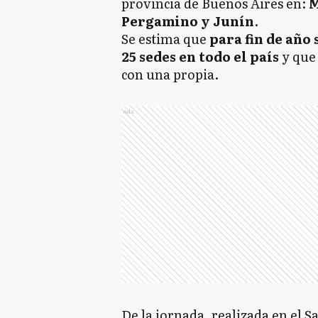
provincia de Buenos Aires en:
M
Pergamino y Junín
.
Se estima que
para fin de añ
25 sedes en todo el país
y que 
con una propia.
Ads
De la jornada, realizada en el S