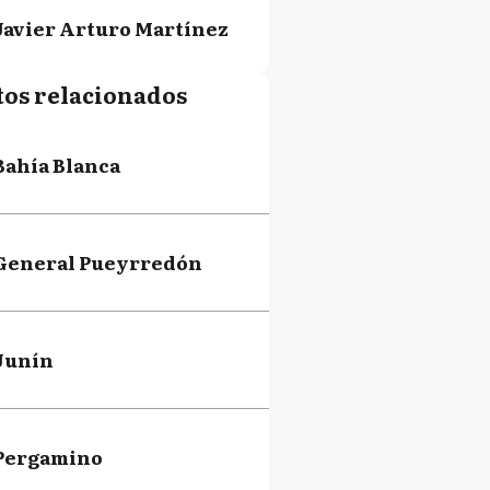
Javier Arturo Martínez
tos relacionados
Pablo Petrecca
Bahía Blanca
General Pueyrredón
Junín
Pergamino