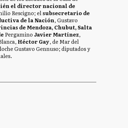
én el director nacional de
milio Rescigno; el
subsecretario de
ductiva de la Nación
, Gustavo
vincias de Mendoza, Chubut, Salta
de
Pergamino
Javier Martínez
,
Blanca,
Héctor Gay
, de Mar del
iloche Gustavo Gennuso; diputados y
iales.