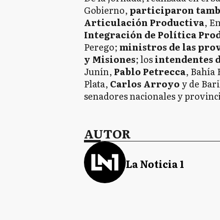
Gobierno,
participaron tambi
Articulación Productiva
, E
Integración de Política Pro
Perego;
ministros de las pro
y Misiones
; los
intendentes 
Junín,
Pablo Petrecca
, Bahía 
Plata,
Carlos Arroyo
y de Bar
senadores nacionales y provinc
AUTOR
La Noticia 1