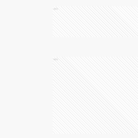
Ads
Ads