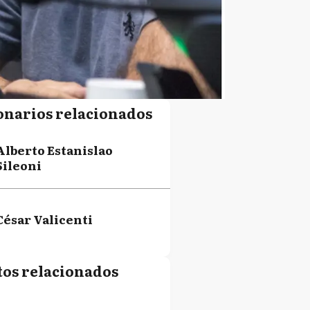
onarios relacionados
Alberto Estanislao
Sileoni
César Valicenti
tos relacionados