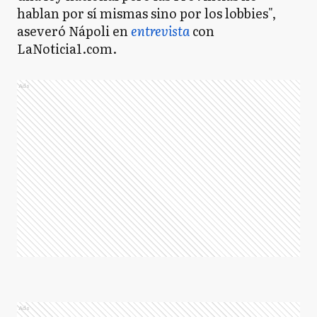
hablan por sí mismas sino por los lobbies",
aseveró Nápoli en
entrevista
con
LaNoticia1.com.
Ads
Ads