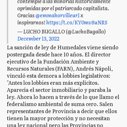
contemple a las minorías históricamente
oprimidas por el patriarcado capitalista.
Gracias
@emmahorvilleur1
x
inspirarnos!
https://t.co/KY0mv8uNRS
— LUCHO BUGALLO (@LuchoBugallo)
December 13, 2022
La sanción de ley de Humedales viene siendo
postergada desde hace 10 años. El director
ejecutivo de la Fundación Ambiente y
Recursos Naturales (FARN), Andrés Nápoli,
vinculó esta demora a lobbies legislativos:
"Antes los lobbies eran más explícitos.
Aparecía el sector inmobiliario y paraba la
ley. Ahora lo hacen a través de lo que llamo el
federalismo ambiental de suma cero. Salen
representantes de Provincia a decir que ellos
tienen la mayor protección y no necesitan
una ley nacional pero las Provincias no