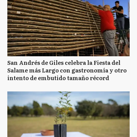
N
Navarro
E
Escobar
GP
General Pueyrredón
San Andrés de Giles celebra la Fiesta del
Salame más Largo con gastronomía y otro
intento de embutido tamaño récord
C
Chascomús
LN
Leandro N Alem
CP
Coronel Pringles