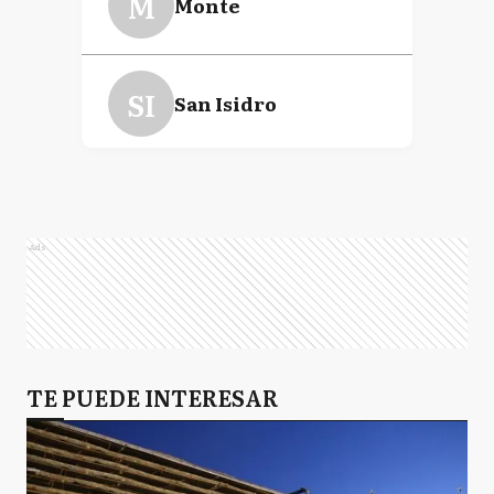
M
Monte
SI
San Isidro
T
Tandil
Ads
A
Ayacucho
L
TE PUEDE INTERESAR
Lincoln