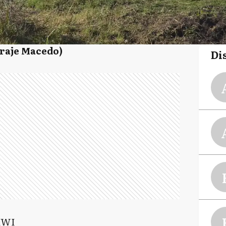
aje Macedo)
Di
IWI