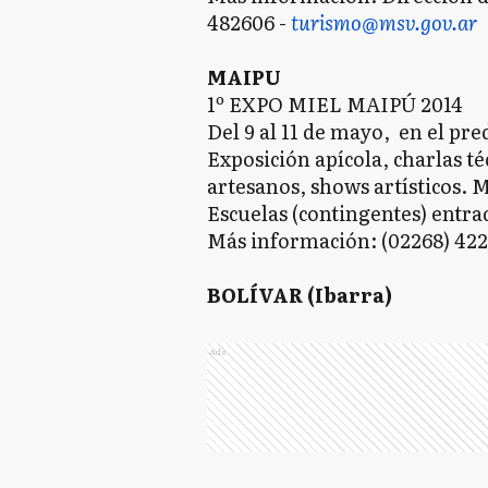
482606 -
turismo@msv.gov.ar
MAIPU
1º EXPO MIEL MAIPÚ 2014
Del 9 al 11 de mayo, en el pre
Exposición apícola, charlas t
artesanos, shows artísticos. 
Escuelas (contingentes) entrad
Más información: (02268) 42
BOLÍVAR (Ibarra)
Ads