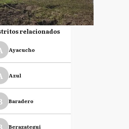
stritos relacionados
A
Ayacucho
A
Azul
B
Baradero
B
Berazategui