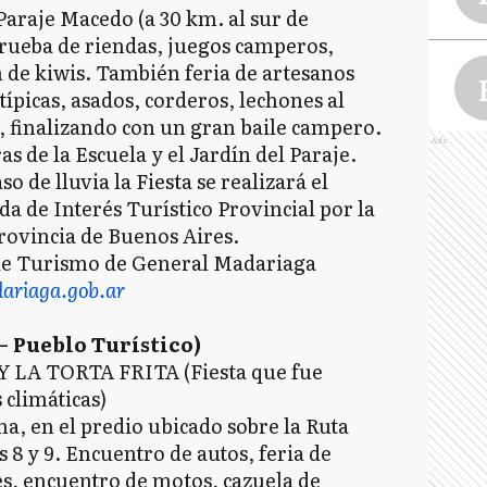
 Paraje Macedo (a 30 km. al sur de
rueba de riendas, juegos camperos,
n de kiwis. También feria de artesanos
típicas, asados, corderos, lechones al
, finalizando con un gran baile campero.
Ads
s de la Escuela y el Jardín del Paraje.
so de lluvia la Fiesta se realizará el
 de Interés Turístico Provincial por la
provincia de Buenos Aires.
de Turismo de General Madariaga
riaga.gob.ar
 Pueblo Turístico)
LA TORTA FRITA (Fiesta que fue
C
climáticas)
a, en el predio ubicado sobre la Ruta
s 8 y 9. Encuentro de autos, feria de
C
, encuentro de motos, cazuela de