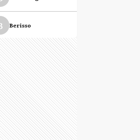
B
Berisso
B
Bolívar
C
Cañuelas
C
Carlos Casares
S
Coronel Suarez