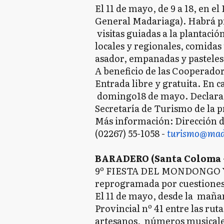
El 11 de mayo, de 9 a 18, en el
General Madariaga). Habrá p
visitas guiadas a la plantació
locales y regionales, comidas 
asador, empanadas y pasteles
A beneficio de las Cooperadora
Entrada libre y gratuita. En ca
domingo18 de mayo. Declarada
Secretaría de Turismo de la 
Más información: Dirección 
(02267) 55-1058 -
turismo@mada
BARADERO (Santa Coloma –
9º FIESTA DEL MONDONGO Y 
reprogramada por cuestiones 
El 11 de mayo, desde la mañan
Provincial nº 41 entre las ruta
artesanos, números musicales