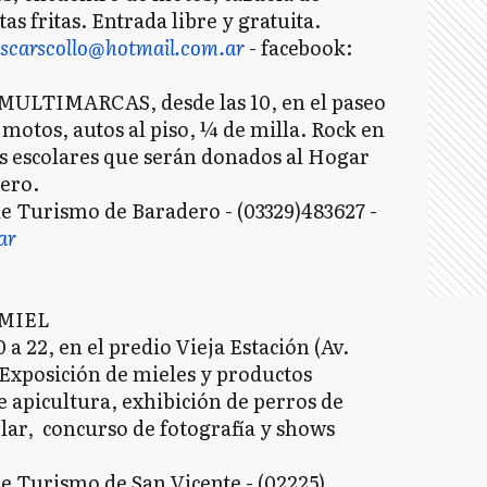
 fritas. Entrada libre y gratuita.
scarscollo@hotmail.com.ar
- facebook:
LTIMARCAS, desde las 10, en el paseo
 motos, autos al piso, ¼ de milla. Rock en
les escolares que serán donados al Hogar
G
dero.
e Turismo de Baradero - (03329)483627 -
ar
G
 MIEL
 a 22, en el predio Vieja Estación (Av.
L
Exposición de mieles y productos
e apicultura, exhibición de perros de
lar, concurso de fotografía y shows
L
e Turismo de San Vicente - (02225)