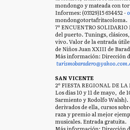
mondongo y mateada con tortas
Informes: (03329)15 634452 -
o
mondongotortafritacoloma.
7º ENCUENTRO SOLIDARIO MU
del puerto. Tunings, clásicos,
vivo. Valor de la entrada úti
de Niños Juan XXIII de Bara
Más información: Dirección d
turismobaradero@yahoo.com.
SAN VICENTE
2º FIESTA REGIONAL DE LA
Los días 10 y 11 de mayo, de 10
Sarmiento y Rodolfo Walsh). 
derivados de ella, cursos sobr
raza y premio al mejor ejemp
musicales. Entrada gratuita.
Más información: Dirección d