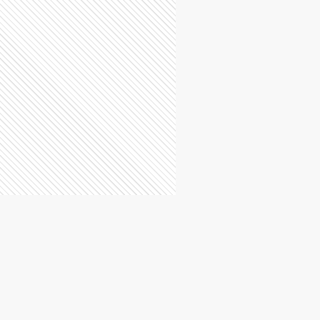
E
Ensenada
M
General Madariaga
R
General Rodríguez
C
La Costa
P
La Plata