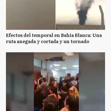
H
Hurlingham
LP
La Plata
Efectos del temporal en Bahía Blanca: Una
ruta anegada y cortada y un tornado
L
Lezama
L
Lobos
N
Necochea