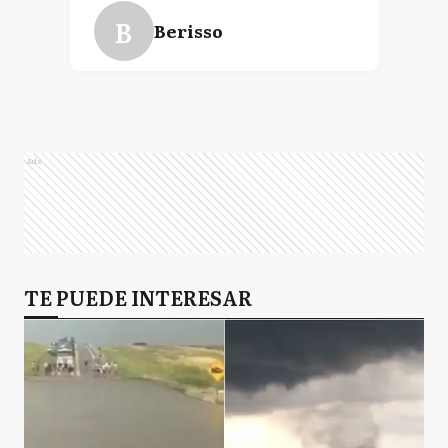
B
Berisso
C
Cañuelas
Ads
C
Chascomús
E
TE PUEDE INTERESAR
Escobar
GA
General Alvarado