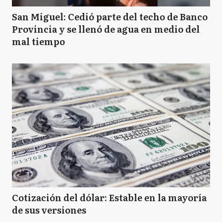
O
Olavarría
San Miguel: Cedió parte del techo de Banco
Provincia y se llenó de agua en medio del
mal tiempo
P
Pinamar
SA
San Antonio de Areco
SC
San Cayetano
SN
San Nicolás
Cotización del dólar: Estable en la mayoría
de sus versiones