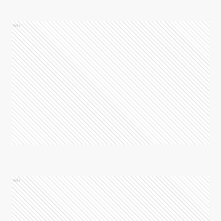
Ads
Ads