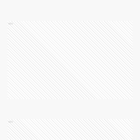
Ads
Ads