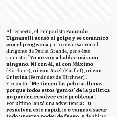
Al respecto, el camporista
Facundo
Tignanelli acusó el golpe y se comunicó
con el programa
para conversar con el
dirigente de Patria Grande, pero éste
contestó: "
Yo no voy a hablar más con
ninguno. Ni con él, ni con Máximo
(Kirchner),
ni con Axel
(Kicillof),
ni con
Cristina
(Fernández de Kirchner)".
Y remató: "
Me tienen las pelotas llenas;
porque todos estos ‘genios’ de la política
no pueden resolver este problema
".
Por último lanzó una advertencia: “
O
resuelven esto rapidito o vamos a sacar
todo nuestro poder de fuego
, y de ahí no