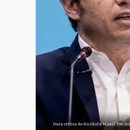
Dura crítica de Kicillof a Milei
|
PH: In