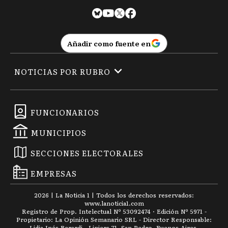
Añadir como fuente en
NOTICIAS POR RUBRO
FUNCIONARIOS
MUNICIPIOS
SECCIONES ELECTORALES
EMPRESAS
2026
|
La Noticia 1
| Todos los derechos reservados:
www.
lanoticia1.com
Registro de Prop. Intelectual Nº 53092474 · Edición Nº
5971
-
Propietario: La Opinión Semanario SRL - Director Responsable:
Lidia Inés Berardi - Liniers 71, San Pedro, Buenos Aires.