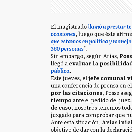
El magistrado
llamó a prestar t
ocasiones
, luego que éste afirm
que estamos en política y mane
360 personas
".
Sin embargo, según Arias,
Poss
llegó a
evaluar la posibilida
pública
.
Este jueves, el
jefe comunal vi
una conferencia de prensa en el
por las citaciones
, Posse ase
tiempo
ante el pedido del juez.
de caso
, nosotros tenemos todo
juzgado para comprobar que nu
Ante esta situación,
Arias inic
objetivo de dar con la declaraci