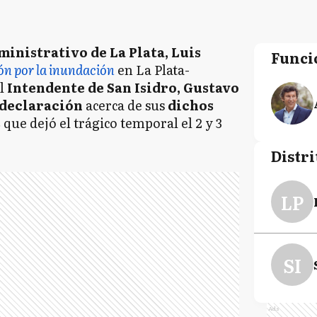
ministrativo de La Plata, Luis
Funci
ón por la inundación
en La Plata-
l
Intendente de San Isidro, Gustavo
 declaración
acerca de sus
dichos
s
que dejó el trágico temporal el 2 y 3
Distri
LP
SI
Ads