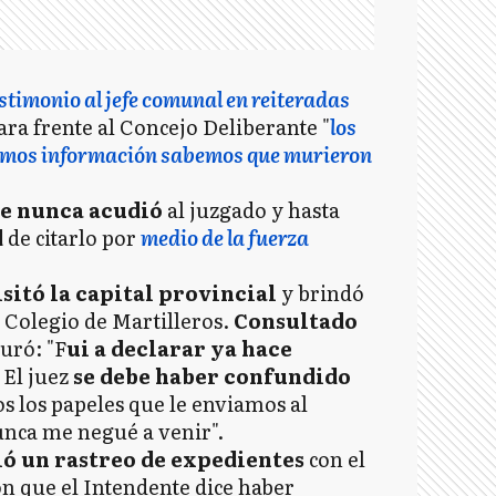
estimonio al jefe comunal en reiteradas
ara frente al Concejo Deliberante "
los
jamos información sabemos que murieron
e nunca acudió
al juzgado y hasta
d
de citarlo por
medio de la fuerza
sitó la capital provincial
y brindó
 Colegio de Martilleros.
Consultado
guró: "F
ui a declarar ya hace
 El juez
se debe haber confundido
s los papeles que le enviamos al
nca me negué a venir".
ió un rastreo de expedientes
con el
ón que el Intendente dice haber