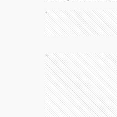
Ads
Ads