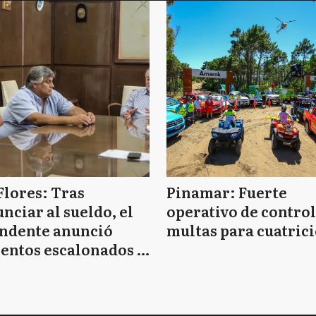
Flores: Tras
Pinamar: Fuerte
nciar al sueldo, el
operativo de control
endente anunció
multas para cuatrici
entos escalonados y
 de bono sin fecha