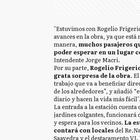
"Estuvimos con Rogelio Frigerio
avances en la obra, ya que está
manera,
muchos pasajeros qu
poder esperar en un lugar 
Intendente Jorge Macri.
Por su parte,
Rogelio Frigeri
grata sorpresa de la obra
. E
trabajo que va a beneficiar dire
de los alrededores”, y añadió “e
diario y hacen la vida más fácil"
La entrada a la estación cuenta 
jardines colgantes, funcionará
y espera para los vecinos.
La e
contará con locales
del Re.N
Saavedra y el destacamento VL 