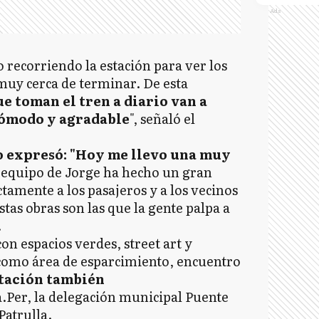
Ads
 recorriendo la estación para ver los
 muy cerca de terminar. De esta
e toman el tren a diario van a
cómodo y agradable
", señaló el
o expresó: "Hoy me llevo una muy
l equipo de Jorge ha hecho un gran
ctamente a los pasajeros y a los vecinos
stas obras son las que la gente palpa a
.
con espacios verdes, street art y
 como área de esparcimiento, encuentro
stación también
a.Per, la delegación municipal Puente
Patrulla.