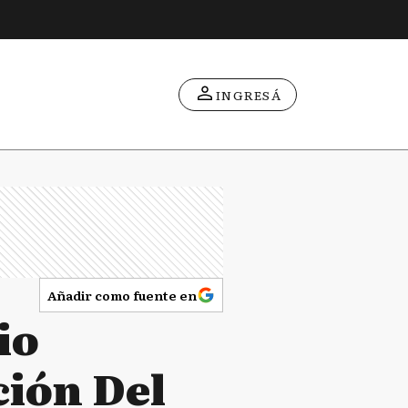
INGRESÁ
Añadir como fuente en
io
ción Del