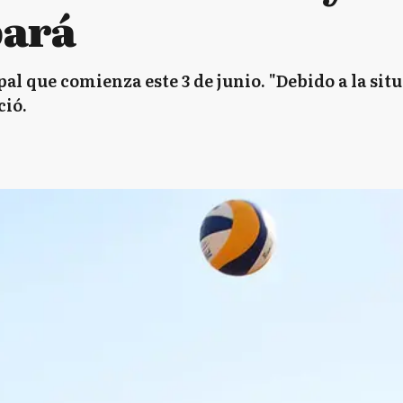
pará
al que comienza este 3 de junio. "Debido a la sit
ció.