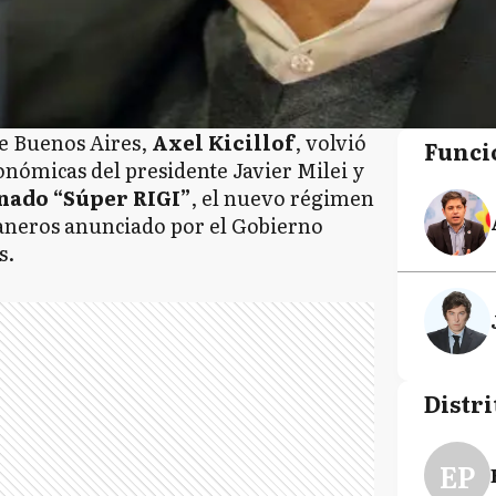
de Buenos Aires,
Axel Kicillof
, volvió
Funci
conómicas del presidente Javier Milei y
nado “Súper RIGI”
, el nuevo régimen
uaneros anunciado por el Gobierno
s.
Distri
EP