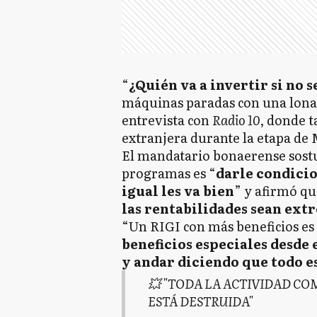
“
¿Quién va a invertir si no 
máquinas paradas con una lona 
entrevista con
Radio 10
, donde 
extranjera durante la etapa de M
El mandatario bonaerense sostuv
programas es “
darle condicio
igual les va bien
” y afirmó qu
las rentabilidades sean ex
“Un RIGI con más beneficios es
beneficios especiales desde 
y andar diciendo que todo e
💥 "TODA LA ACTIVIDAD CO
ESTÁ DESTRUIDA"