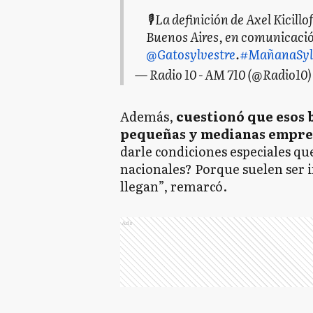
🎙️ La definición de Axel Kicil
Buenos Aires, en comunicaci
@Gatosylvestre
.
#MañanaSyl
— Radio 10 - AM 710 (@Radio10
Además,
cuestionó que esos b
pequeñas y medianas empre
darle condiciones especiales qu
nacionales? Porque suelen ser 
llegan”, remarcó.
Ads