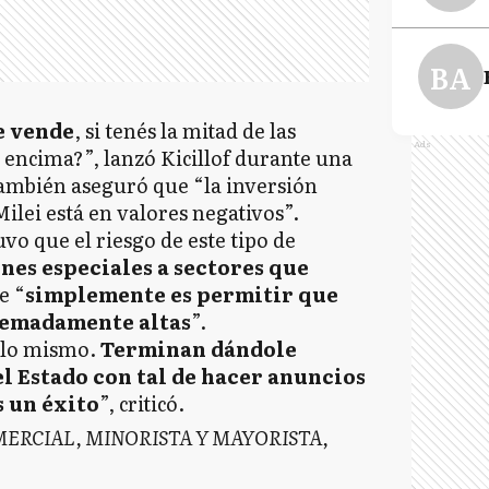
BA
se vende
, si tenés la mitad de las
Ads
encima?”, lanzó Kicillof durante una
también aseguró que “la inversión
ilei está en valores negativos”.
o que el riesgo de este tipo de
nes especiales a sectores que
e “
simplemente es permitir que
tremadamente altas
”.
 lo mismo.
Terminan dándole
el Estado con tal de hacer anuncios
s un éxito
”, criticó.
MERCIAL, MINORISTA Y MAYORISTA,