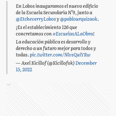
En Lobos inauguramos el nuevo edificio
de la Escuela Secundaria N°9, junto a
@EtcheverryLobos
y
@pablourquizaok
.
¡Es el establecimiento 126 que
concretamos con
#EscuelasALaObra
!
La educación pública es desarrollo y
derecho a un futuro mejor para todos y
todas.
pic.twitter.com/NlvsQuiYRw
— Axel Kicillof (@Kicillofok)
December
15, 2022
Ads