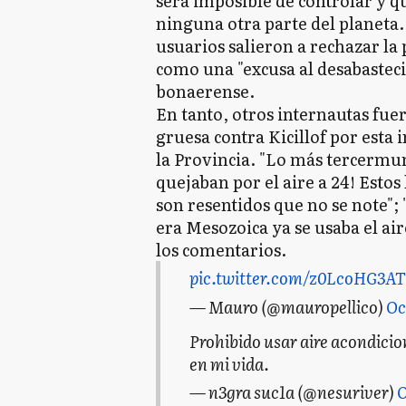
será imposible de controlar y 
ninguna otra parte del planeta. 
usuarios salieron a rechazar la
como una "excusa al desabasteci
bonaerense.
En tanto, otros internautas fu
gruesa contra Kicillof por esta
la Provincia. "Lo más tercermun
quejaban por el aire a 24! Esto
son resentidos que no se note"; 
era Mesozoica ya se usaba el ai
los comentarios.
pic.twitter.com/z0LcoHG3AT
— Mauro (@mauropellico)
Oc
Prohibido usar aire acondici
en mi vida.
— n3gra suc1a (@nesuriver)
O