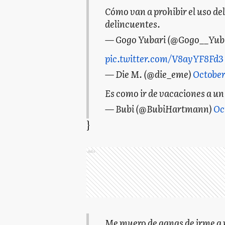
Cómo van a prohibir el uso de
delincuentes.
— Gogo Yubari (@Gogo__Yub
pic.twitter.com/V8ayYF8Fd3
— Die M. (@die_eme)
October
Es como ir de vacaciones a u
— Bubi (@BubiHartmann)
Oc
}
Ads
Me muero de ganas de irme a pa