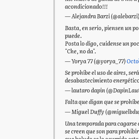
acondicionado!!!
— Alejandra Barzi (@alebarzi
Basta, en serio, piensen un po
puede.
Posta lo digo, cuidense un poc
"Che, no da".
— Yorya 77 (@yorya_77)
Octo
Se prohíbe el uso de aires, será
desabastecimiento energético
— lautaro dapin (@DapinLau
Falta que digan que se prohíbe
— Miguel Duffy (@miguelbdu
Una temporada para cagarse d
se creen que son para prohibir
que boludo se lo ocurrido esto