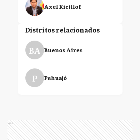
Axel Kicillof
Distritos relacionados
BA
Buenos Aires
P
Pehuajó
Ads