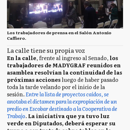
Los trabajadores de prensa en el Salón Antonio
Caffiero.
La calle tiene su propia voz
En la calle
, frente al ingreso al Senado,
los
trabajadores de MADYGRAF reunidos en
asamblea resolvían la continuidad de las
próximas acciones
luego de haber pasado
toda la tarde velando por el inicio de la
sesión.
Entre la lista de proyectos caídos, se
anotaba el dictamen para la expropiación de un
predio en Escobar destinado a la Cooperativa de
Trabajo
.
La iniciativa que ya tuvo luz
verde en Diputados, deberá esperar
su