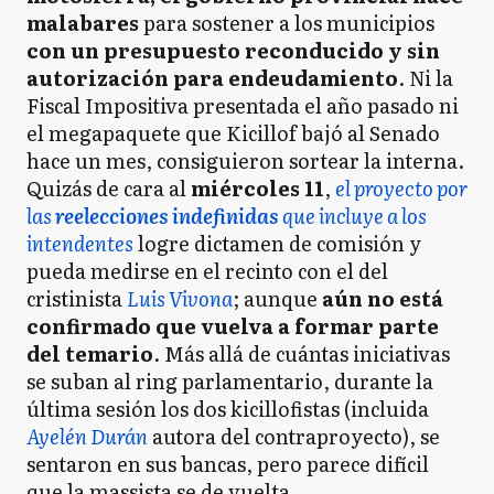
malabares
para sostener a los municipios
con un presupuesto reconducido y sin
autorización para endeudamiento
. Ni la
Fiscal Impositiva presentada el año pasado ni
el megapaquete que Kicillof bajó al Senado
hace un mes, consiguieron sortear la interna.
Quizás de cara al
miércoles 11
,
el proyecto por
las
reelecciones indefinidas
que incluye a los
intendentes
logre dictamen de comisión y
pueda medirse en el recinto con el del
cristinista
Luis Vivona
; aunque
aún no está
confirmado que vuelva a formar parte
del temario
. Más allá de cuántas iniciativas
se suban al ring parlamentario, durante la
última sesión los dos kicillofistas (incluida
Ayelén Durán
autora del contraproyecto), se
sentaron en sus bancas, pero parece difícil
que la massista se de vuelta.