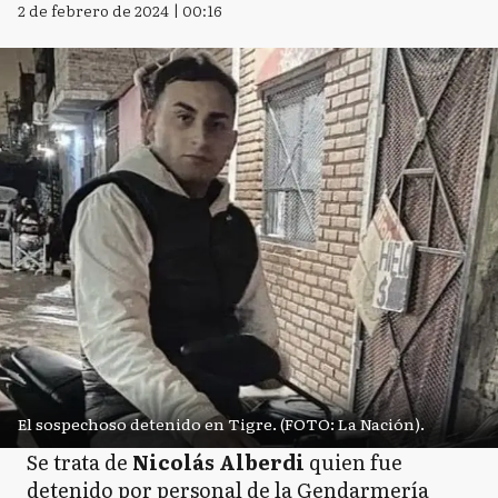
2 de febrero de 2024 | 00:16
El sospechoso detenido en Tigre. (FOTO: La Nación).
Se trata de
Nicolás Alberdi
quien fue
detenido por personal de la Gendarmería