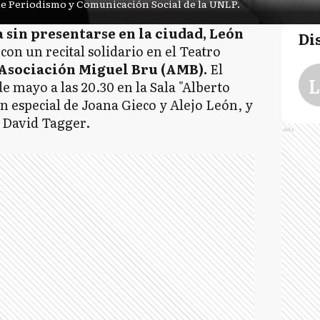
de Periodismo y Comunicación Social de la UNLP.
 sin presentarse en la ciudad, León
Di
con un recital solidario en el Teatro
a Asociación Miguel Bru (AMB).
El
L
e mayo a las 20.30 en la Sala "Alberto
ón especial de Joana Gieco y Alejo León, y
a David Tagger.
Ads