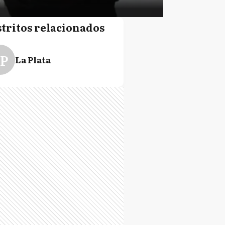
stritos relacionados
P
La Plata