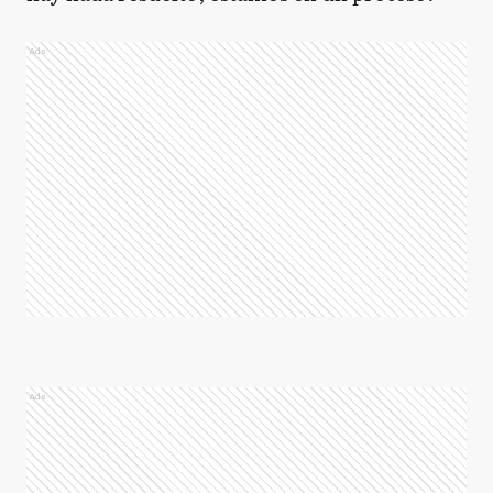
Ads
Ads