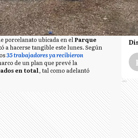
 de porcelanato ubicada en el
Parque
Di
ó a hacerse tangible este lunes. Según
nos
35 trabajadores ya recibieron
marco de un plan que prevé la
ados en total
, tal como adelantó
Ads