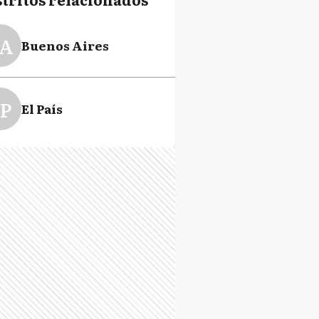
A
Buenos Aires
P
El País