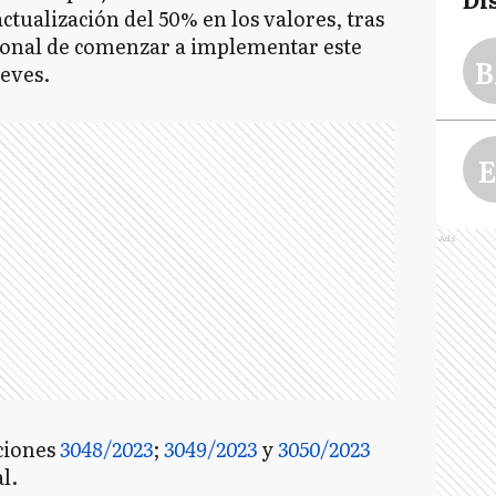
tualización del 50% en los valores, tras
cional de comenzar a implementar este
B
ueves.
E
Ads
uciones
3048/2023
;
3049/2023
y
3050/2023
l.