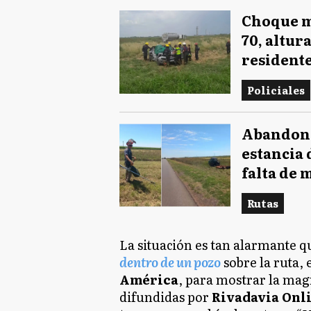
Choque mo
70, altur
resident
Policiales
Abandono 
estancia 
falta de
Rutas
La situación es tan alarmante qu
dentro de un pozo
sobre la ruta,
América
, para mostrar la mag
difundidas por
Rivadavia Onl