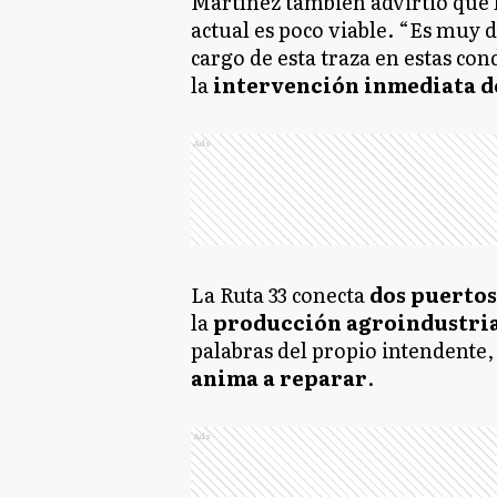
Martínez también advirtió que 
actual es poco viable. “Es muy 
cargo de esta traza en estas con
la
intervención inmediata d
Ads
La Ruta 33 conecta
dos puertos
la
producción agroindustri
palabras del propio intendente
anima a reparar
.
Ads