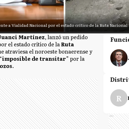
e a Vialidad Nacional por el estado crítico de la Ruta Nacional 
 Juanci Martínez
, lanzó un pedido
Funci
or el estado crítico de la
Ruta
que atraviesa el noroeste bonaerense y
“
imposible de transitar
” por la
ozos
.
Distri
R
Ads