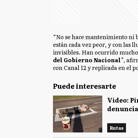
“No se hace mantenimiento ni 
están cada vez peor, y con las l
invisibles. Han ocurrido much
del Gobierno Nacional
”, afi
con Canal 12 y replicada en el p
Puede interesarte
Video: Pi
denuncia
Rutas