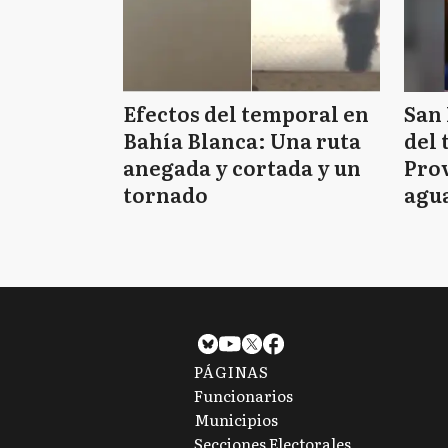
Efectos del temporal en
San 
Bahía Blanca: Una ruta
del 
anegada y cortada y un
Prov
tornado
agua
tie
PÁGINAS
Funcionarios
Municipios
Secciones Electorales