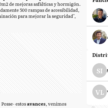
0m2 de mejoras asfálticas y hormigón.
amente 500 rampas de accesibilidad,
inación para mejorar la seguridad",
Distri
SI
VL
- Posse- estos
avances
, venimos
Ads