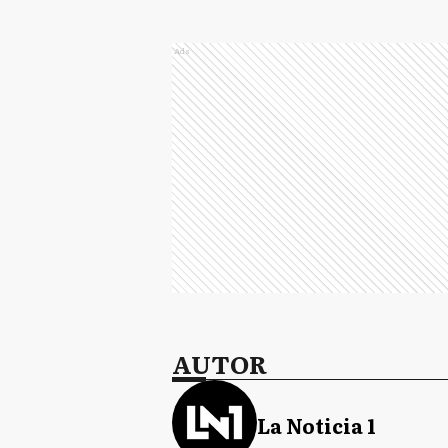
Ads
AUTOR
La Noticia 1