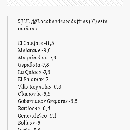
5 JUL 🥶 Localidades más frías (°C) esta
mañana
El Calafate -11,5
Malargüe -9,8
Maquinchao -7,9
Uspallata -7,8
La Quiaca -7,6
El Palomar -7
Villa Reynolds -6,8
Olavarría -6,5
Gobernador Gregores -6,5
Bariloche -6,4
General Pico -6,1
Bolívar -6
Junín -5,8