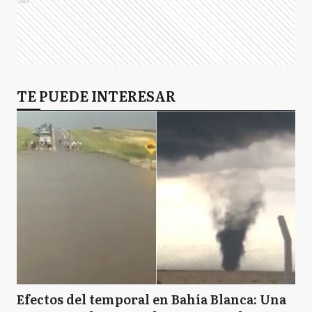
Ads
A
Arrecifes
A
TE PUEDE INTERESAR
Avellaneda
A
Ayacucho
A
Azul
BB
Bahía Blanca
Efectos del temporal en Bahía Blanca: Una