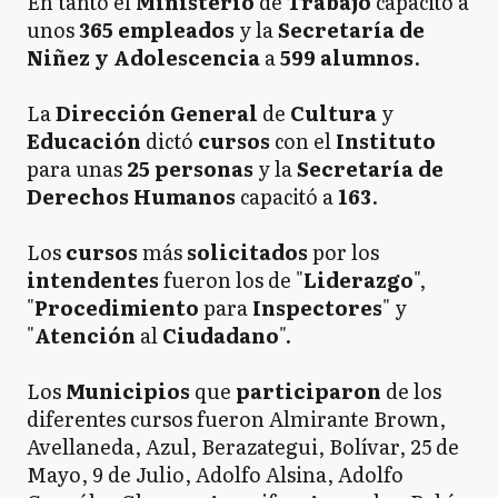
En tanto el
Ministerio
de
Trabajo
capacitó a
unos
365 empleados
y la
Secretaría de
Niñez y Adolescencia
a
599 alumnos
.
La
Dirección General
de
Cultura
y
Educación
dictó
cursos
con el
Instituto
para unas
25 personas
y la
Secretaría de
Derechos Humanos
capacitó a
163
.
Los
cursos
más
solicitados
por los
intendentes
fueron los de "
Liderazgo
",
"
Procedimiento
para
Inspectores
" y
"
Atención
al
Ciudadano
".
Los
Municipios
que
participaron
de los
diferentes cursos fueron Almirante Brown,
Avellaneda, Azul, Berazategui, Bolívar, 25 de
Mayo, 9 de Julio, Adolfo Alsina, Adolfo