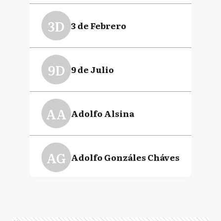
3D
3 de Febrero
9D
9 de Julio
AA
Adolfo Alsina
AG
Adolfo Gonzáles Cháves
AB
Almirante Brown