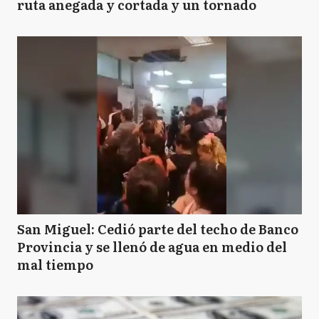
ruta anegada y cortada y un tornado
B
Balcarce
B
Baradero
BJ
Benito Juarez
B
Berazategui
San Miguel: Cedió parte del techo de Banco
Provincia y se llenó de agua en medio del
mal tiempo
B
Bolívar