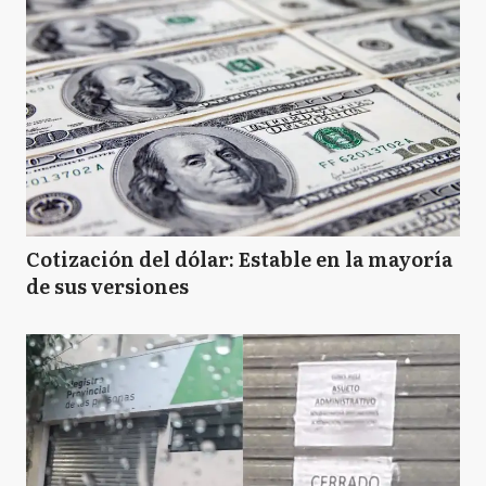
B
Brandsen
C
Campana
C
Cañuelas
Cotización del dólar: Estable en la mayoría
de sus versiones
CC
Carlos Casares
C
Castelli