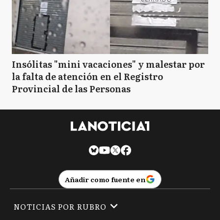
C
Chacabuco
C
Chascomús
Insólitas "mini vacaciones" y malestar por
la falta de atención en el Registro
Provincial de las Personas
C
Colón
CR
Coronel Rosales
Añadir como fuente en
D
Dolores
NOTICIAS POR RUBRO