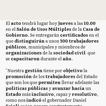
El
acto
tendrá lugar hoy
jueves
a las
10.00
en el
Salón de Usos Múltiples
de la
Casa de
Gobierno
. Se entregarán
certificados
en el
que
distinguirán
a unos
300 trabajadores
públicos
, municipales y miembros de
organizaciones
de la
sociedad
civil
que
se
capacitaron
durante el
año
.
"Nuestra
gestión
tiene por
objetivo
la
promoción
de los
trabajadores
del Estado
que son los que
permiten
llevar adelante las
políticas
públicas
y
avanzar hacia
un
Estado
más
inclusivo
, capaz y
resolutivo
,
como nos
indicó
el gobernador Daniel
Scioli
quien genera constantemente