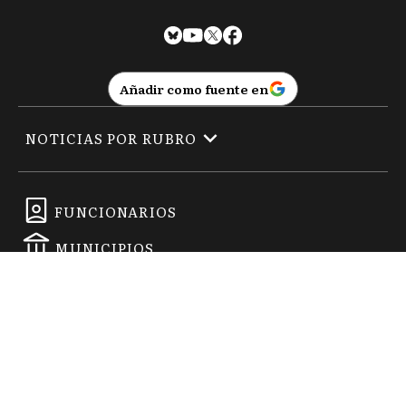
Añadir como fuente en
NOTICIAS POR RUBRO
FUNCIONARIOS
MUNICIPIOS
SECCIONES ELECTORALES
EMPRESAS
2026
|
La Noticia 1
| Todos los derechos reservados:
www.
lanoticia1.com
Registro de Prop. Intelectual Nº 53092474 · Edición Nº
5966
-
Propietario: La Opinión Semanario SRL - Director Responsable: