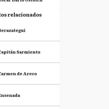
tos relacionados
Mario Secco
Berazategui
Pablo Javier Zurro
Capitán Sarmiento
Carmen de Areco
Ensenada