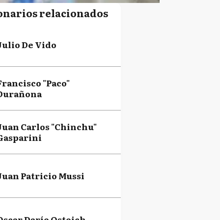
onarios relacionados
Julio De Vido
Francisco "Paco"
Durañona
Juan Carlos "Chinchu"
Gasparini
Juan Patricio Mussi
Oscar Darío Ostoich