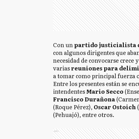
Con un
partido justicialista
con algunos dirigentes que aban
necesidad de convocarse crece y
varias
reuniones para delimit
a tomar como principal fuerza 
Entre los presentes están se en
intendentes
Mario Secco
(Ens
Francisco Durañona
(Carmen
(Roque Pérez),
Oscar Ostoich
(
(Pehuajó), entre otros.
Ads