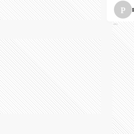
P
Ads
RP