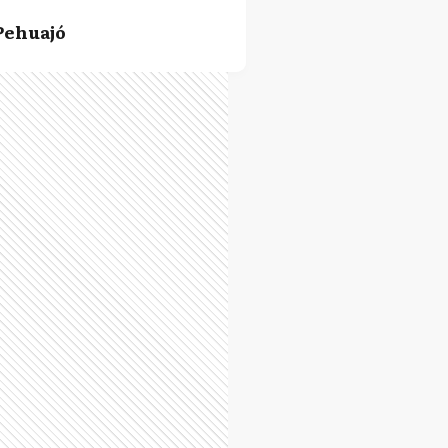
Pehuajó
Roque Perez