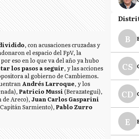
Distri
B
 dividido
, con acusaciones cruzadas y
donaron el espacio del FpV, la
 por eso en lo que va del año ya hubo
CS
ar los pasos a seguir
, y las acciones
opositora al gobierno de Cambiemos.
cuentran
Andrés Larroque
, y los
enada),
Patricio Mussi
(Berazategui),
CD
 de Areco),
Juan Carlos Gasparini
Capitán Sarmiento),
Pablo Zurro
E