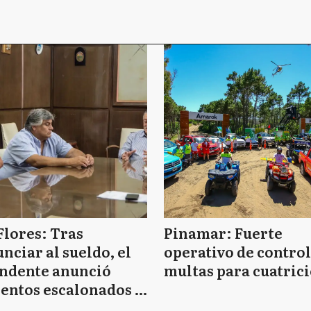
Flores: Tras
Pinamar: Fuerte
nciar al sueldo, el
operativo de control
endente anunció
multas para cuatrici
entos escalonados y
 de bono sin fecha