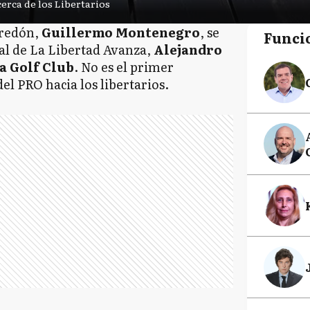
rca de los Libertarios
rredón,
Guillermo Montenegro
, se
Funci
al de La Libertad Avanza,
Alejandro
a Golf Club
. No es el primer
el PRO hacia los libertarios.