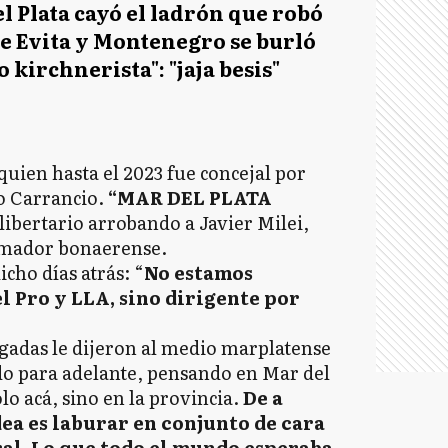
l Plata cayó el ladrón que robó
de Evita y Montenegro se burló
o kirchnerista": "jaja besis"
quien hasta el 2023 fue concejal por
o Carrancio.
“MAR DEL PLATA
l libertario arrobando a Javier Milei,
armador bonaerense.
cho días atrás: “
No estamos
l Pro y LLA, sino dirigente por
egadas le dijeron al medio marplatense
do para adelante, pensando en Mar del
ólo acá, sino en la provincia.
De a
dea es laburar en conjunto de cara
ral. Lo que todo el mundo esperaba