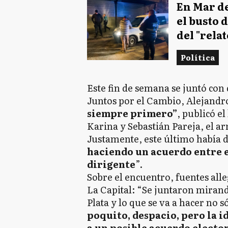
En Mar de
el busto 
del "relat
Política
Este fin de semana se juntó con 
Juntos por el Cambio, Alejandr
siempre primero”
, publicó e
Karina y Sebastián Pareja, el 
Justamente, este último había di
haciendo un acuerdo entre e
dirigente
”.
Sobre el encuentro, fuentes all
La Capital: “Se juntaron miran
Plata y lo que se va a hacer no s
poquito, despacio, pero la i
a un posible acuerdo electo